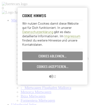
0
COOKIE HINWEIS
COOKIE HINWEIS
Mietwagen buchen
Wir nutzen Cookies damit diese Website
Kanaren Mietwagen
Essentielle Cookies
gut für Dich funktioniert. In unserer
Fuerteventura Mietwagen
Datenschutzerklärung
gibt es dazu
Gran Canaria Mietwagen
Analyse Cookies
detaillierte Informationen. Im
Impressum
Lanzarote Mietwagen
findest du weitere Hinweise und unsere
La Palma Mietwagen
Kontaktdaten.
La Gomera Mietwagen
Advertising Cookies
Teneriffa Mietwagen
El Hierro Mietwagen
COOKIES ABLEHNEN…
EINSTELLUNGEN SPEICHERN…
Kanaren-Mietwagen ohne Kreditkarte buchen
Mietwagen ohne Kreditkarte
COOKIES AKZEPTIEREN…
Kanaren Kreuzfahrt + Inselhüpfen
ABBRECHEN…
Mietwagen zum Inselhüpfen
Mietwagen für Kreuzfahrer
Balearen Mietwagen
Mallorca Mietwagen
› Mietwagen Flughafen Mallorca
Menorca Mietwagen
Ibiza Mietwagen
Formentera Mietwagen
Urlaubsziel Infos