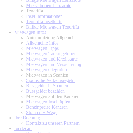
Billige Mietwagen Lanzarote
Mietstationen Lanzarote
Teneriffa
Insel Informationen
Teneriffa Inselkarte
Billige Mietwagen Teneriffa
Mietwagen Infos
Autoanmietung Allgemein
Allgemeine Infos
Mietwagen Tipps
Mietwagen Tankregelungen
Mietwagen und Kreditkarte
Mietwagen und Versicherung
Mietwagenkategorien
Mietwagen in Spanien
Spanische Verkehrsregeln
Bussgelder in Spanien
Bussgelder bezahlen
Mietwagen auf den Kanaren
Mietwagen Inselhüpfen
Benzinpreise Kanaren
Strassen + Wege
Ihre Buchung
Kontakt zu unseren Partnern
fuertecars