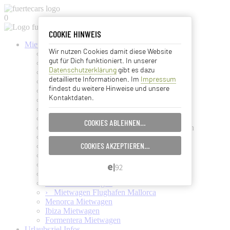
0
COOKIE HINWEIS
COOKIE HINWEIS
Mietwagen buchen
Wir nutzen Cookies damit diese Website
Kanaren Mietwagen
Essentielle Cookies
gut für Dich funktioniert. In unserer
Fuerteventura Mietwagen
Datenschutzerklärung
gibt es dazu
Gran Canaria Mietwagen
Analyse Cookies
detaillierte Informationen. Im
Impressum
Lanzarote Mietwagen
findest du weitere Hinweise und unsere
La Palma Mietwagen
Kontaktdaten.
La Gomera Mietwagen
Advertising Cookies
Teneriffa Mietwagen
El Hierro Mietwagen
COOKIES ABLEHNEN…
EINSTELLUNGEN SPEICHERN…
Kanaren-Mietwagen ohne Kreditkarte buchen
Mietwagen ohne Kreditkarte
COOKIES AKZEPTIEREN…
Kanaren Kreuzfahrt + Inselhüpfen
ABBRECHEN…
Mietwagen zum Inselhüpfen
Mietwagen für Kreuzfahrer
Balearen Mietwagen
Mallorca Mietwagen
› Mietwagen Flughafen Mallorca
Menorca Mietwagen
Ibiza Mietwagen
Formentera Mietwagen
Urlaubsziel Infos