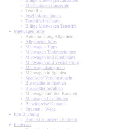
Billige Mietwagen Lanzarote
Mietstationen Lanzarote
Teneriffa
Insel Informationen
Teneriffa Inselkarte
Billige Mietwagen Teneriffa
Mietwagen Infos
Autoanmietung Allgemein
Allgemeine Infos
Mietwagen Tipps
Mietwagen Tankregelungen
Mietwagen und Kreditkarte
Mietwagen und Versicherung
Mietwagenkategorien
Mietwagen in Spanien
Spanische Verkehrsregeln
Bussgelder in Spanien
Bussgelder bezahlen
Mietwagen auf den Kanaren
Mietwagen Inselhüpfen
Benzinpreise Kanaren
Strassen + Wege
Ihre Buchung
Kontakt zu unseren Partnern
fuertecars