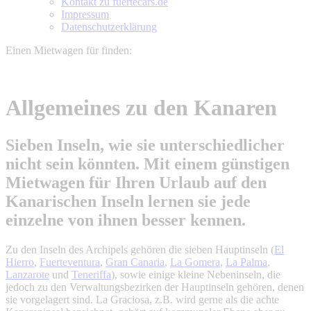
Kontakt zu fuertecars.de
Impressum
Datenschutzerklärung
Einen Mietwagen für
finden:
Allgemeines zu den Kanaren
Sieben Inseln, wie sie unterschiedlicher
nicht sein könnten. Mit einem günstigen
Mietwagen für Ihren Urlaub auf den
Kanarischen Inseln lernen sie jede
einzelne von ihnen besser kennen.
Zu den Inseln des Archipels gehören die sieben Hauptinseln (
El
Hierro
,
Fuerteventura
,
Gran Canaria
,
La Gomera
,
La Palma
,
Lanzarote
und
Teneriffa
), sowie einige kleine Nebeninseln, die
jedoch zu den Verwaltungsbezirken der Hauptinseln gehören, denen
sie vorgelagert sind. La Graciosa, z.B. wird gerne als die achte