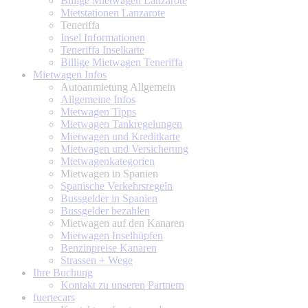
Billige Mietwagen Lanzarote
Mietstationen Lanzarote
Teneriffa
Insel Informationen
Teneriffa Inselkarte
Billige Mietwagen Teneriffa
Mietwagen Infos
Autoanmietung Allgemein
Allgemeine Infos
Mietwagen Tipps
Mietwagen Tankregelungen
Mietwagen und Kreditkarte
Mietwagen und Versicherung
Mietwagenkategorien
Mietwagen in Spanien
Spanische Verkehrsregeln
Bussgelder in Spanien
Bussgelder bezahlen
Mietwagen auf den Kanaren
Mietwagen Inselhüpfen
Benzinpreise Kanaren
Strassen + Wege
Ihre Buchung
Kontakt zu unseren Partnern
fuertecars